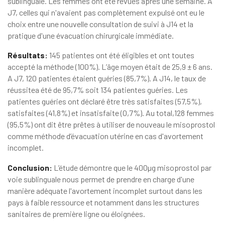
sublinguale. Les femmes ont été revues après une semaine. A
J7, celles qui n'avaient pas complètement expulsé ont eu le
choix entre une nouvelle consultation de suivi à J14 et la
pratique d'une évacuation chirurgicale immédiate.
Résultats:
145 patientes ont été éligibles et ont toutes
accepté la méthode (100%). L’âge moyen était de 25,9 ± 6 ans.
A J7, 120 patientes étaient guéries (85,7%). A J14, le taux de
réussitea été de 95,7% soit 134 patientes guéries. Les
patientes guéries ont déclaré être très satisfaites (57,5%),
satisfaites (41,8%) et insatisfaite (0,7%). Au total,128 femmes
(95,5%) ont dit être prêtes à utiliser de nouveau le misoprostol
comme méthode d’évacuation utérine en cas d'avortement
incomplet.
Conclusion:
L’étude démontre que le 400µg misoprostol par
voie sublinguale nous permet de prendre en charge d'une
manière adéquate l'avortement incomplet surtout dans les
pays à faible ressource et notamment dans les structures
sanitaires de première ligne ou éloignées.