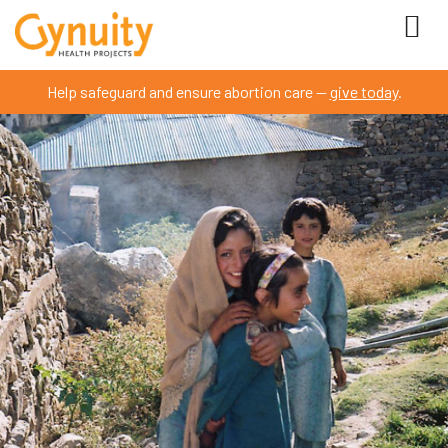
Help safeguard and ensure abortion care —
give today
.