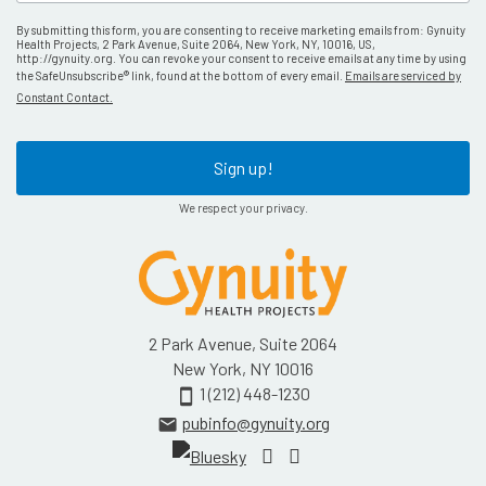
By submitting this form, you are consenting to receive marketing emails from: Gynuity
Health Projects, 2 Park Avenue, Suite 2064, New York, NY, 10016, US,
http://gynuity.org. You can revoke your consent to receive emails at any time by using
the SafeUnsubscribe® link, found at the bottom of every email.
Emails are serviced by
Constant Contact.
Sign up!
We respect your privacy.
2 Park Avenue, Suite 2064
New York, NY 10016
1 (212) 448-1230
smartphone
pubinfo@gynuity.org
email